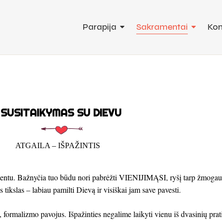
Parapija
Sakramentai
Kon
SUSITAIKYMAS SU DIEVU
ATGAILA – IŠPAŽINTIS
amentu. Bažnyčia tuo būdu nori pabrėžti VIENIJIMĄSI, ryšį tarp žmogau
 tikslas – labiau pamilti Dievą ir visiškai jam save pavesti.
, formalizmo pavojus. Išpažinties negalime laikyti vienu iš dvasinių pra