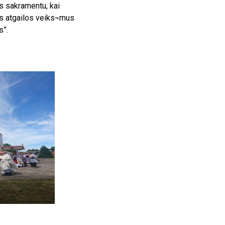
s sakramentu, kai
is atgailos veiks¬mus
s”.