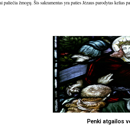
rai paliečia žmogų. Šis sakramentas yra paties Jėzaus parodytas kelias 
Penki atgailos 