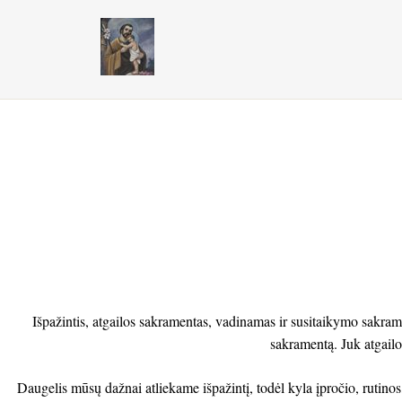
Išpažintis, atgailos sakramentas, vadinamas ir susitaikymo sakr
sakramentą. Juk atgailos
Daugelis mūsų dažnai atliekame išpažintį, todėl kyla įpročio, rutinos