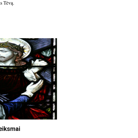
pas Tėvą.
veiksmai