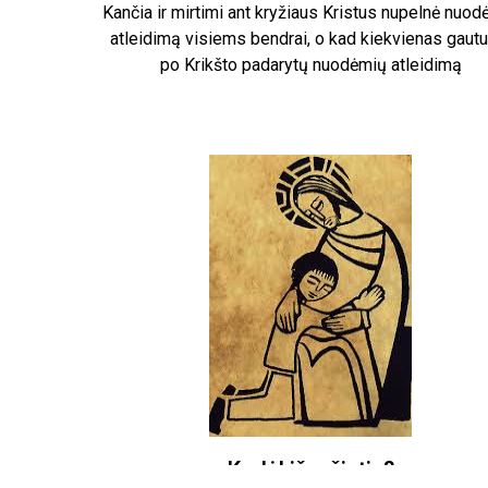
Kančia ir mirtimi ant kryžiaus Kristus nupelnė nuo
atleidimą visiems bendrai, o kad kiekvienas gaut
po Krikšto padarytų nuodėmių atleidimą
Kodėl išpažintis?