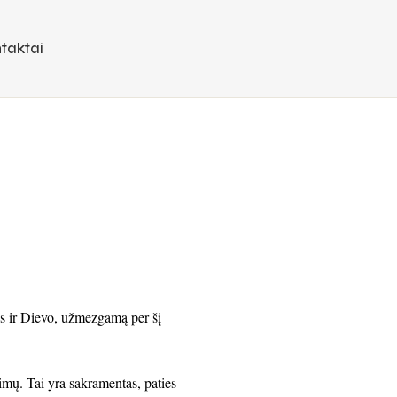
taktai
s ir Dievo, užmezgamą per šį
timų. Tai yra sakramentas, paties