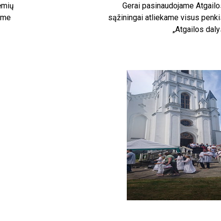
dėmių
Gerai pasinaudojame Atgailo
ume
sąžiningai atliekame visus penk
„Atgailos daly
Atlaidai