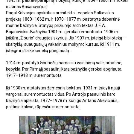
1845 m. pastatė parapinę mokyklą, kurioje 1864–1866 m. mokėsi
ir Jonas Basanavičius.
Pagal Kalvarijos apskrities architekto Leopoldo Salkovskio
projektą 1860–1862 m. ir 1870–1877 m. pastatyta dabartinė
mūrinė bažnyčia. Statybą prižiūrėjo architektas J. F. A.
Bojanovskis. Bažnyčia 1901 m. gerokai remontuota. 1906 m.
įsikūrė „Žiburio“ draugijos skyrius. Jis 1907 m. įsteigė biblioteką –
skaityklą, suaugusiųjų vakarinius mokymo kursus, iki 1911 m.
įsteigė ir išlaikė senelių prieglaudą.
1914 m. pastatyti žiburiečių namai su vaidinimų sale, arbatine,
kepykla. Per Pirmąjį pasaulinį karą bažnyčia gerokai apgriauta,
1917–1918 m. suremontuota.
Iki 1930 m. atstatytas žemesnis bokštas. 1931 m. įsigyti nauji
vargonai, suremontuotas vidus. Po Antrojo pasaulinio karo
bažnyčia apleista, 1977–1978 m. kunigo Antano Akevičiaus,
politinio kalinio, rūpesčiu suremontuota.