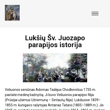
Lukšių Šv. Juozapo
parapijos istorija
Veliuonos seniūnas Adomas Tadėjus Chodkevičius 1735 m.
pastatė medinę bažnyčią. Ji buvo Veliuonos parapijos filija
(Prūsijai užėmus Užnemunę – Sintautų filija). Lukšiuose 1839–
1855 m. kunigavo rašytojas Antanas Tatarė (1805–1889 m.). Jis