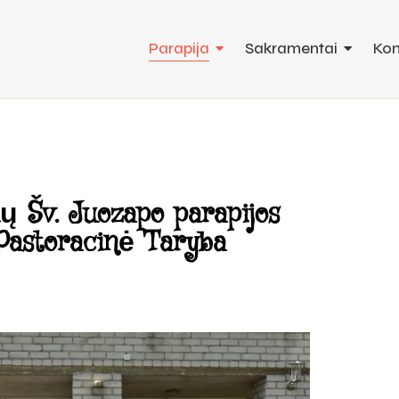
Parapija
Sakramentai
Kon
ų Šv. Juozapo parapijos
Pastoracinė Taryba