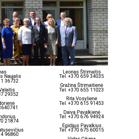
nas
Leonas Štrimaitis
s Naujalis
Tel. +370 659 34035
11 36732
Gražina Štrimaitienė
alaitis
Tel. +370 655 11023
87 29352
Rita Vosylienė
orienė
Tel. +370 615 91453
61640741
Daiva Pavalkienė
ndorius
Tel. +370 676 94924
70 21874
Egidijus Pavalkius
tusevičius
Tel. +370 675 60015
14 96860
Vidas Cikana